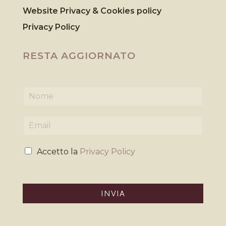
Website Privacy & Cookies
policy
Privacy Policy
RESTA AGGIORNATO
N
o
m
E
e
m
*
a
P
i
Accetto la
Privacy Policy
r
l
i
*
v
a
INVIA
c
y
*