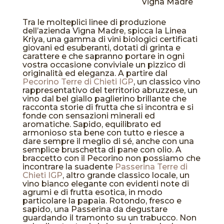
Vigna Madre
Tra le molteplici linee di produzione
dell’azienda Vigna Madre, spicca la Linea
Kriya, una gamma di vini biologici certificati
giovani ed esuberanti, dotati di grinta e
carattere e che sapranno portare in ogni
vostra occasione conviviale un pizzico di
originalità ed eleganza. A partire dal
Pecorino Terre di Chieti IGP
, un classico vino
rappresentativo del territorio abruzzese, un
vino dal bel giallo paglierino brillante che
racconta storie di frutta che si incontra e si
fonde con sensazioni minerali ed
aromatiche. Sapido, equilibrato ed
armonioso sta bene con tutto e riesce a
dare sempre il meglio di sé, anche con una
semplice bruschetta di pane con olio. A
braccetto con il Pecorino non possiamo che
incontrare la suadente
Passerina Terre di
Chieti IGP
, altro grande classico locale, un
vino bianco elegante con evidenti note di
agrumi e di frutta esotica, in modo
particolare la papaia. Rotondo, fresco e
sapido, una Passerina da degustare
guardando il tramonto su un trabucco. Non