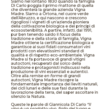
Siamo nel lontano 1830 quando la famiglia
Di Carlo poggia il primo mattone di quella
che diventerà la grande azienda Vigna
Madre. Siamo a Ortona, nel cuore verde
dell’Abruzzo, e qui nascono e crescono
rigogliosi i vigneti di un’azienda pioniera
della coltivazione biologica e dei principi di
ecosostenibilità. A partire, infatti, dal 1991,
pur ben tenendo saldo il
focus
della
tradizione e della storia di famiglia, Vigna
Madre ottiene la certificazione biologica e
garantisce ai suoi fidati consumatori vini
prodotti con elevatissimi standard di
qualità e di rispetto eco-ambientale. Vigna
Madre si fa portavoce di grandi vitigni
autoctoni, recuperati dal solco della
tradizione e protagonisti indiscussi nella
produzione di vini essenziali e autentici.
Oltre alla
remise en forme
di grandi
autoctoni, Vigna Madre riscopre la
fondamentale importanza dei lieviti naturali,
dei cicli lunari e delle sue fasi durante la
lavorazione della terra, del saper ascoltare in
silenzio la Natura.
Queste le parole di Giannicola Di Carlo
“Il
vino è un prodotto vivo, figlio del luogo e