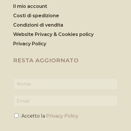
Il mio account
Costi di spedizione
Condizioni di vendita
Website Privacy & Cookies
policy
Privacy Policy
RESTA AGGIORNATO
N
o
m
E
e
m
*
a
P
i
Accetto la
Privacy Policy
r
l
i
*