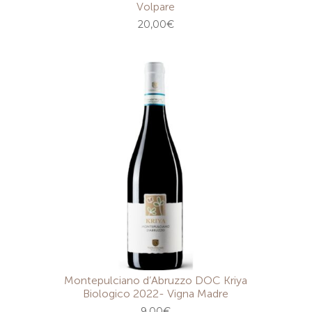
Volpare
20,00
€
Montepulciano d’Abruzzo DOC Kriya
Biologico 2022- Vigna Madre
9,00
€