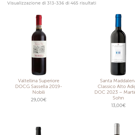
Popolarità
Visualizzazione di 313-336 di 465 risultati
Valtellina Superiore
Santa Maddalen
DOCG Sassella 2019-
Classico Alto Adi
Nobili
DOC 2023 – Marti
Sohn
29,00
€
13,00
€