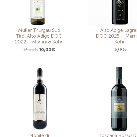
Muller Thurgau Sud
Alto Adige Lagre
Tirol Alto Adige DOC
DOC 2025 – Marti
2022 – Martini & Sohn
Sohn
Il
Il
13,00
€
10,00
€
16,00
€
prezzo
prezzo
originale
attuale
era:
è:
13,00€.
10,00€.
Nobile di
Toscana Rosso I