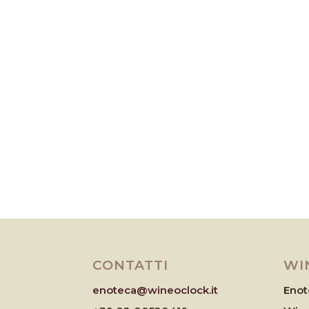
CONTATTI
WI
enoteca@wineoclock.it
Enot