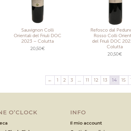
Sauvignon Colli
Refosco dal Pedun
Orientali del Friuli DOC
Rosso Colli Orient
2023 – Colutta
del Friuli DOC 202
Colutta
20,50
€
20,50
€
←
1
2
3
…
11
12
13
14
15
NE O’CLOCK
INFO
eca
Il mio account