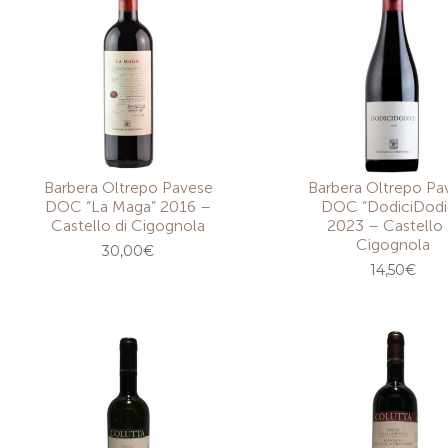
Barbera Oltrepo Pavese
Barbera Oltrepo Pa
DOC “La Maga” 2016 –
DOC “DodiciDodi
Castello di Cigognola
2023 – Castello 
Cigognola
30,00
€
14,50
€