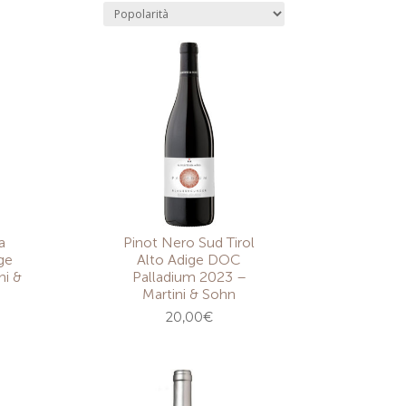
a
Pinot Nero Sud Tirol
ge
Alto Adige DOC
ni &
Palladium 2023 –
Martini & Sohn
20,00
€