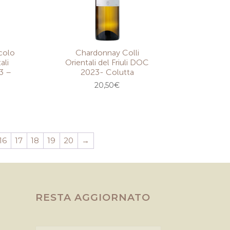
colo
Chardonnay Colli
ali
Orientali del Friuli DOC
3 –
2023- Colutta
20,50
€
16
17
18
19
20
→
RESTA AGGIORNATO