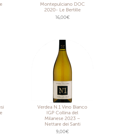
le
Montepulciano DOC
2020- Le Bertille
16,00
€
si
Verdea N.1 Vino Bianco
e
IGP Collina del
Milanese 2023 –
Nettare dei Santi
9,00
€