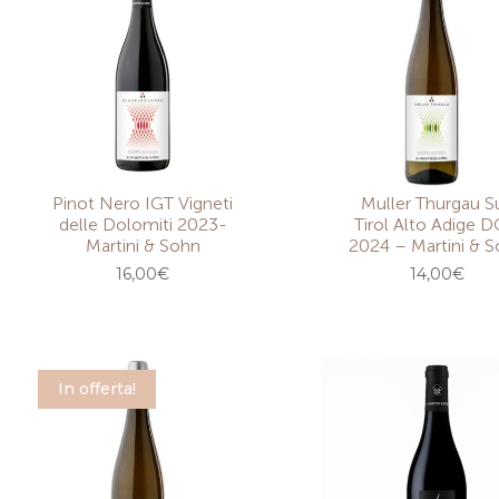
Pinot Nero IGT Vigneti
Muller Thurgau S
delle Dolomiti 2023-
Tirol Alto Adige 
Martini & Sohn
2024 – Martini & 
16,00
€
14,00
€
In offerta!