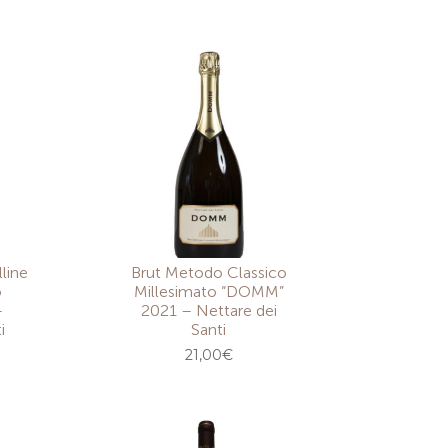
line
Brut Metodo Classico
o
Millesimato “DOMM”
–
2021 – Nettare dei
i
Santi
21,00
€