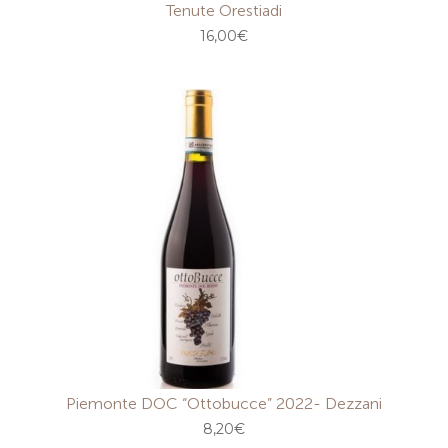
Tenute Orestiadi
16,00
€
Piemonte DOC “Ottobucce” 2022- Dezzani
8,20
€