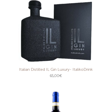
Italian Distilled IL Gin Luxury- ItalikoDrink
65,00
€