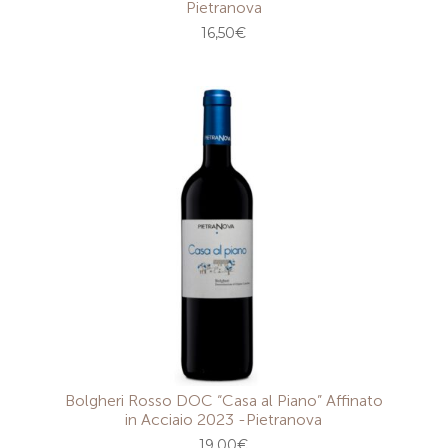
Pietranova
16,50
€
Bolgheri Rosso DOC “Casa al Piano” Affinato
in Acciaio 2023 -Pietranova
19,00
€