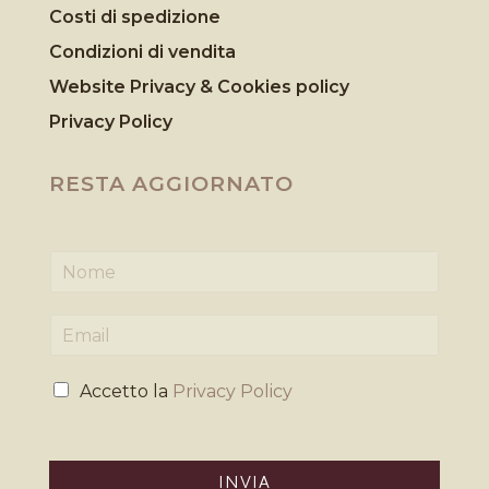
Costi di spedizione
Condizioni di vendita
Website Privacy & Cookies
policy
Privacy Policy
RESTA AGGIORNATO
N
o
m
E
e
m
*
a
P
i
Accetto la
Privacy Policy
r
l
i
*
v
a
INVIA