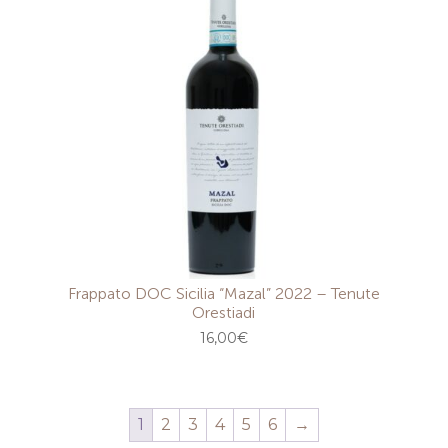
Frappato DOC Sicilia “Mazal” 2022 – Tenute
Orestiadi
16,00
€
1
2
3
4
5
6
→